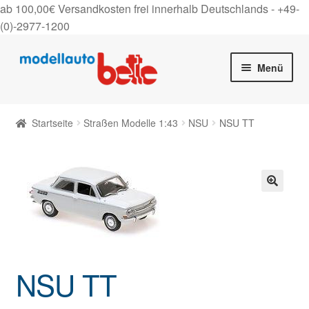
ab 100,00€ Versandkosten frei innerhalb Deutschlands -
+49-
(0)-2977-1200
Zur
Zum
Menü
Navigation
Inhalt
springen
springen
Startseite
Startseite
Straßen Modelle 1:43
NSU
NSU TT
Unter
Shop
auskla
Gutscheine
🔍
Über uns
On Tour
NSU TT
Kontakt