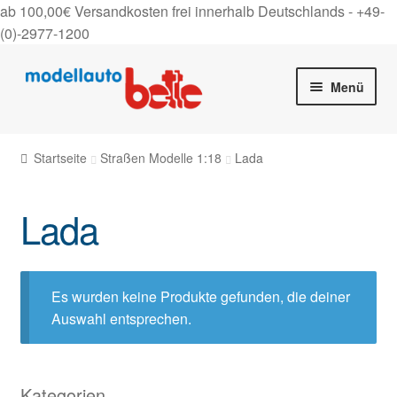
ab 100,00€ Versandkosten frei innerhalb Deutschlands -
+49-
(0)-2977-1200
Zur
Zum
Menü
Navigation
Inhalt
springen
springen
Startseite
Startseite
Straßen Modelle 1:18
Lada
Unter
Shop
auskla
Lada
Gutscheine
Über uns
Es wurden keine Produkte gefunden, die deiner
Auswahl entsprechen.
On Tour
Kontakt
Kategorien