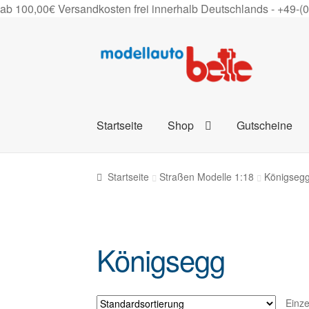
ab 100,00€ Versandkosten frei innerhalb Deutschlands -
+49-(
Zur
Zum
Navigation
Inhalt
springen
springen
Startseite
Shop
Gutscheine
Startseite
Straßen Modelle 1:18
Königseg
Königsegg
Einze