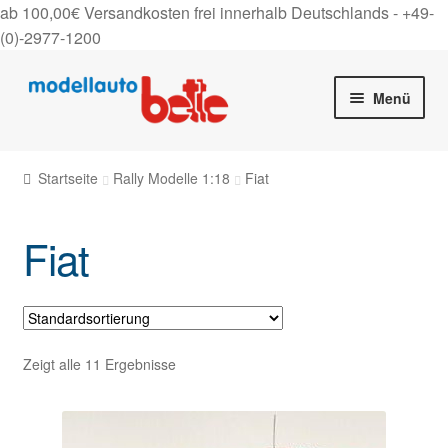
ab 100,00€ Versandkosten frei innerhalb Deutschlands -
+49-
(0)-2977-1200
Zur
Zum
Menü
Navigation
Inhalt
springen
springen
Startseite
Startseite
Rally Modelle 1:18
Fiat
Unter
Shop
auskla
Fiat
Gutscheine
Über uns
On Tour
Zeigt alle 11 Ergebnisse
Kontakt