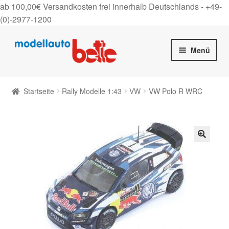
ab 100,00€ Versandkosten frei innerhalb Deutschlands -
+49-
(0)-2977-1200
Zur
Zum
Menü
Navigation
Inhalt
springen
springen
Startseite
Startseite
Rally Modelle 1:43
VW
VW Polo R WRC
Unter
Shop
auskla
Gutscheine
🔍
Über uns
On Tour
Kontakt