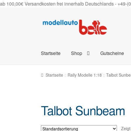
ab 100,00€ Versandkosten frei innerhalb Deutschlands -
+49-(
Zur
Zum
Navigation
Inhalt
springen
springen
Startseite
Shop
Gutscheine
Startseite
Rally Modelle 1:18
Talbot Sunb
Talbot Sunbeam
Zeigt