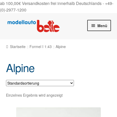
ab 100,00€ Versandkosten frei innerhalb Deutschlands -
+49-
(0)-2977-1200
Zur
Zum
Menü
Navigation
Inhalt
springen
springen
Startseite
Startseite
Formel I 1:43
Alpine
Unter
Shop
auskla
Alpine
Gutscheine
Über uns
On Tour
Einzelnes Ergebnis wird angezeigt
Kontakt