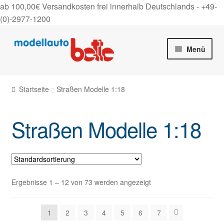
ab 100,00€ Versandkosten frei innerhalb Deutschlands -
+49-
(0)-2977-1200
Zur
Zum
Menü
Navigation
Inhalt
springen
springen
Startseite
Startseite
Straßen Modelle 1:18
Unter
Shop
auskla
Straßen Modelle 1:18
Unter
Rally Modelle 1:18
auskla
Unter
Rally Modelle 1:43
auskla
Unter
Straßen Modelle 1:18
Ergebnisse 1 – 12 von 73 werden angezeigt
auskla
Unter
Straßen Modelle 1:43
1
2
3
4
5
6
7
auskla