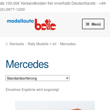
ab 100,00€ Versandkosten frei innerhalb Deutschlands -
+49-
(0)-2977-1200
Zur
Zum
Menü
Navigation
Inhalt
springen
springen
Startseite
Startseite
Rally Modelle 1:43
Mercedes
Unter
Shop
auskla
Mercedes
Gutscheine
Über uns
On Tour
Einzelnes Ergebnis wird angezeigt
Kontakt