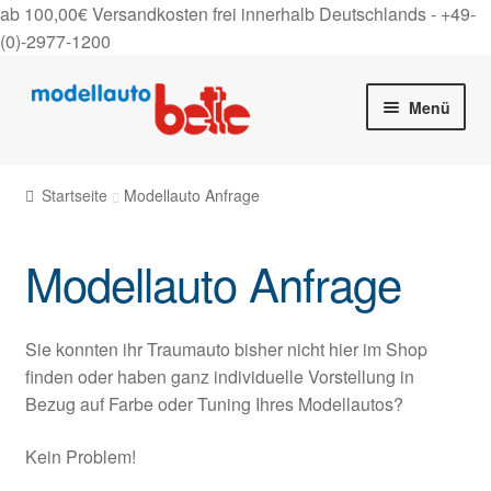
ab 100,00€ Versandkosten frei innerhalb Deutschlands -
+49-
(0)-2977-1200
Zur
Zum
Menü
Navigation
Inhalt
springen
springen
Startseite
Startseite
Modellauto Anfrage
Unter
Shop
auskla
Modellauto Anfrage
Gutscheine
Über uns
Sie konnten ihr Traumauto bisher nicht hier im Shop
finden oder haben ganz individuelle Vorstellung in
On Tour
Bezug auf Farbe oder Tuning Ihres Modellautos?
Kontakt
Kein Problem!