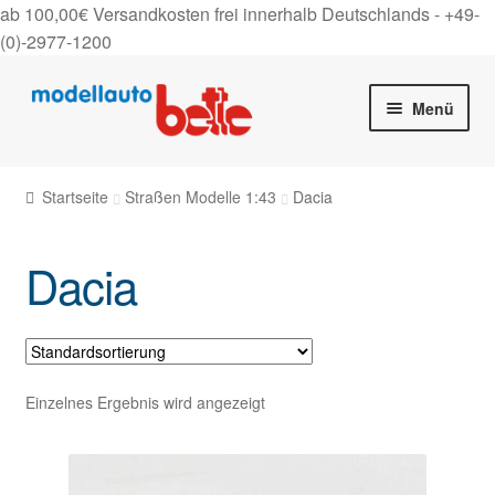
ab 100,00€ Versandkosten frei innerhalb Deutschlands -
+49-
(0)-2977-1200
Zur
Zum
Menü
Navigation
Inhalt
springen
springen
Startseite
Startseite
Straßen Modelle 1:43
Dacia
Unter
Shop
auskla
Dacia
Gutscheine
Über uns
On Tour
Einzelnes Ergebnis wird angezeigt
Kontakt