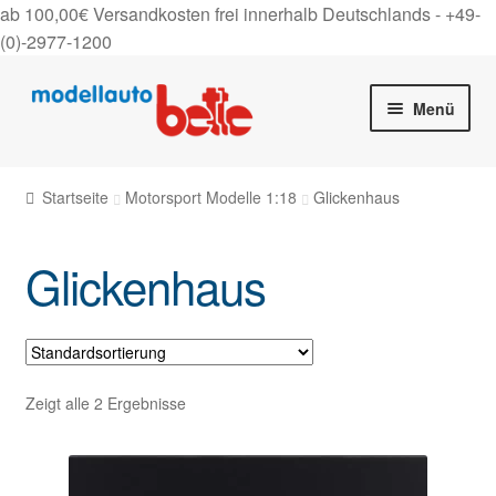
ab 100,00€ Versandkosten frei innerhalb Deutschlands -
+49-
(0)-2977-1200
Zur
Zum
Menü
Navigation
Inhalt
springen
springen
Startseite
Startseite
Motorsport Modelle 1:18
Glickenhaus
Unter
Shop
auskla
Glickenhaus
Gutscheine
Über uns
On Tour
Zeigt alle 2 Ergebnisse
Kontakt