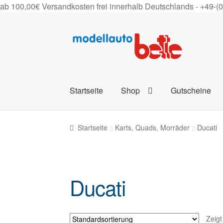
ab 100,00€ Versandkosten frei innerhalb Deutschlands -
+49-(
Zur
Zum
Navigation
Inhalt
springen
springen
Startseite
Shop
Gutscheine
Startseite
Karts, Quads, Morräder
Ducati
Ducati
Zeigt