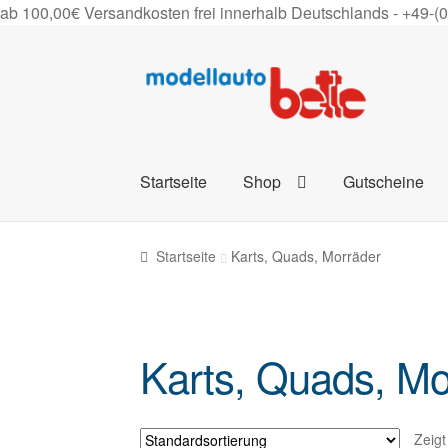
ab 100,00€ Versandkosten frei innerhalb Deutschlands -
+49-(
Zur
Zum
Navigation
Inhalt
springen
springen
Startseite
Shop
Gutscheine
Startseite
Karts, Quads, Morräder
Karts, Quads, Mo
Zeigt