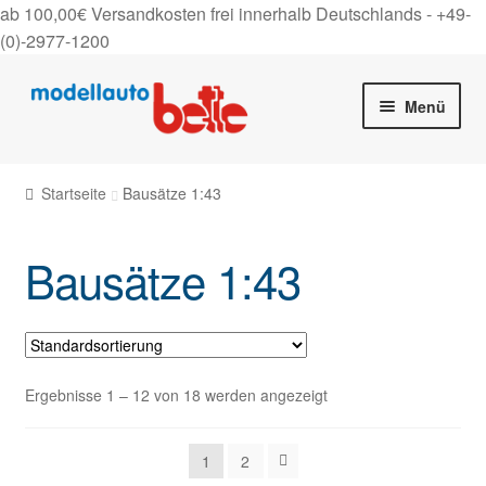
ab 100,00€ Versandkosten frei innerhalb Deutschlands -
+49-
(0)-2977-1200
Zur
Zum
Menü
Navigation
Inhalt
springen
springen
Startseite
Startseite
Bausätze 1:43
Unter
Shop
auskla
Bausätze 1:43
Gutscheine
Über uns
On Tour
Ergebnisse 1 – 12 von 18 werden angezeigt
Kontakt
1
2