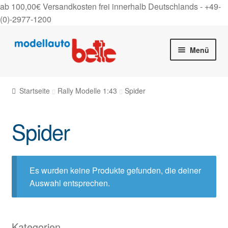
ab 100,00€ Versandkosten frei innerhalb Deutschlands -
+49-
(0)-2977-1200
Zur
Zum
Menü
Navigation
Inhalt
springen
springen
Startseite
Startseite
Rally Modelle 1:43
Spider
Unter
Shop
auskla
Spider
Gutscheine
Über uns
Es wurden keine Produkte gefunden, die deiner
Auswahl entsprechen.
On Tour
Kontakt
Kategorien