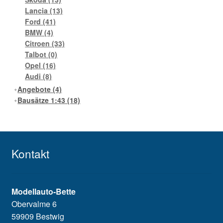
Lancia
(13)
Ford
(41)
BMW
(4)
Citroen
(33)
Talbot
(0)
Opel
(16)
Audi
(8)
Angebote
(4)
Bausätze 1:43
(18)
Kontakt
Modellauto-Bette
Obervalme 6
59909 Bestwig