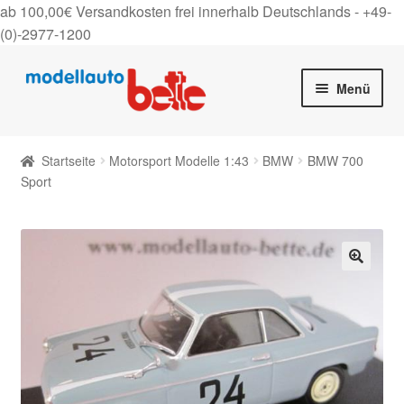
ab 100,00€ Versandkosten frei innerhalb Deutschlands -
+49-
(0)-2977-1200
Zur
Zum
Menü
Navigation
Inhalt
springen
springen
Startseite
Startseite
Motorsport Modelle 1:43
BMW
BMW 700
Unter
Sport
Shop
auskla
Gutscheine
Über uns
🔍
On Tour
Kontakt