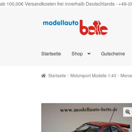
ab 100,00€ Versandkosten frei innerhalb Deutschlands -
+49-(
Zur
Zum
Navigation
Inhalt
springen
springen
Startseite
Shop
Gutscheine
Startseite
Motorsport Modelle 1:43
Merc
🔍