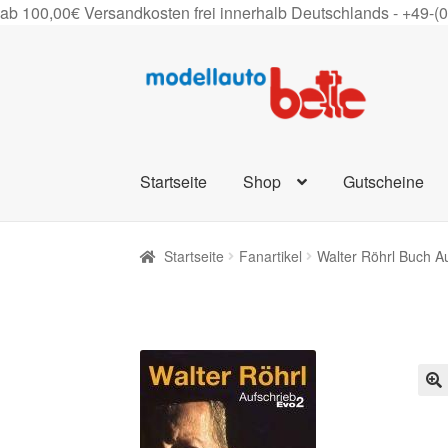
ab 100,00€ Versandkosten frei innerhalb Deutschlands -
+49-(
Zur
Zum
Navigation
Inhalt
springen
springen
Startseite
Shop
Gutscheine
Startseite
Fanartikel
Walter Röhrl Buch Au
🔍