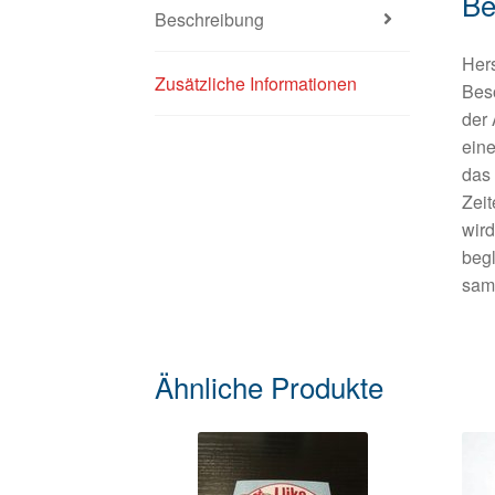
Be
Beschreibung
Hers
Zusätzliche Informationen
Beso
der 
ein
das
Zeit
wir
begl
samm
Ähnliche Produkte