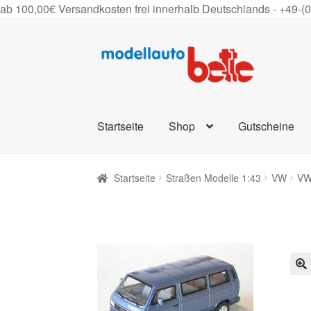
ab 100,00€ Versandkosten frei innerhalb Deutschlands -
+49-(
Zur
Zum
Navigation
Inhalt
springen
springen
Startseite
Shop
Gutscheine
Startseite
Straßen Modelle 1:43
VW
VW
🔍