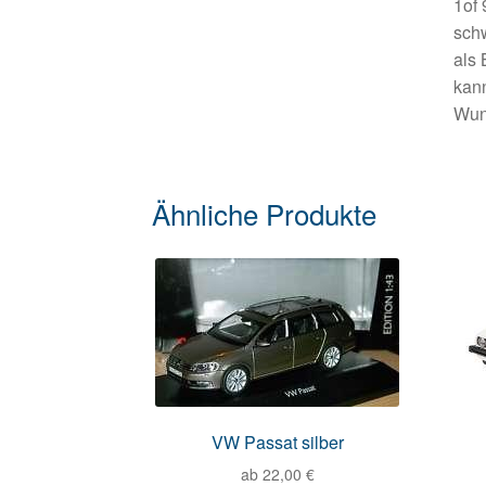
1of 
sch
als 
kann
Wun
Ähnliche Produkte
VW Passat silber
ab
22,00
€