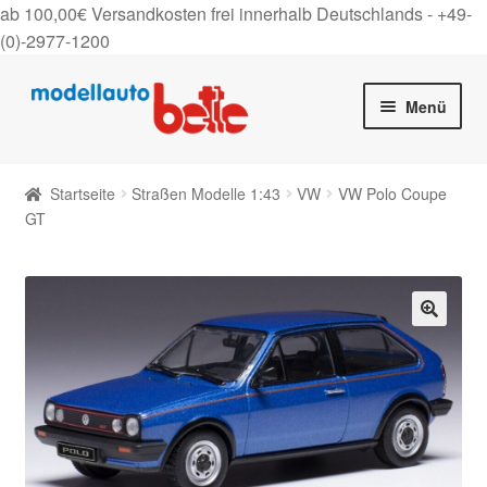
ab 100,00€ Versandkosten frei innerhalb Deutschlands -
+49-
(0)-2977-1200
Zur
Zum
Menü
Navigation
Inhalt
springen
springen
Startseite
Startseite
Straßen Modelle 1:43
VW
VW Polo Coupe
Unter
GT
Shop
auskla
Gutscheine
Über uns
🔍
On Tour
Kontakt