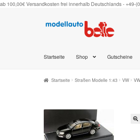
ab 100,00€ Versandkosten frei innerhalb Deutschlands -
+49-(
Zur
Zum
Navigation
Inhalt
springen
springen
Startseite
Shop
Gutscheine
Startseite
Straßen Modelle 1:43
VW
VW
🔍