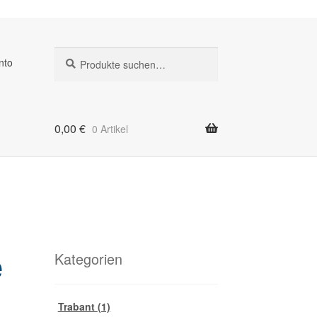
Suche
Suche
nto
nach:
0,00
€
0 Artikel
e
Kategorien
Trabant
(1)