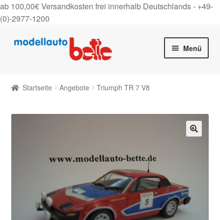
ab 100,00€ Versandkosten frei innerhalb Deutschlands -
+49-
(0)-2977-1200
Zur
Zum
Menü
Navigation
Inhalt
springen
springen
Startseite
Startseite
Angebote
Triumph TR 7 V8
Unter
Shop
auskla
Gutscheine
🔍
Über uns
On Tour
Kontakt