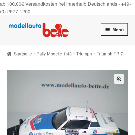
ab 100,00€ Versandkosten frei innerhalb Deutschlands -
+49-
(0)-2977-1200
Zur
Zum
Menü
Navigation
Inhalt
springen
springen
Startseite
Startseite
Rally Modelle 1:43
Triumph
Triumph TR 7
Unter
Shop
auskla
Gutscheine
🔍
Über uns
On Tour
Kontakt