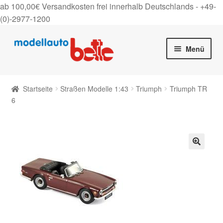
ab 100,00€ Versandkosten frei innerhalb Deutschlands -
+49-
(0)-2977-1200
Zur
Zum
Menü
Navigation
Inhalt
springen
springen
Startseite
Startseite
Straßen Modelle 1:43
Triumph
Triumph TR
Unter
6
Shop
auskla
Gutscheine
Über uns
🔍
On Tour
Kontakt