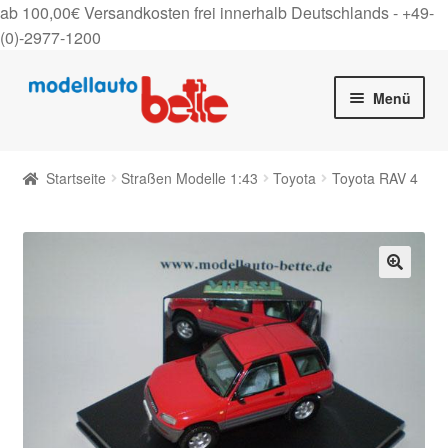
ab 100,00€ Versandkosten frei innerhalb Deutschlands -
+49-
(0)-2977-1200
Zur
Zum
Menü
Navigation
Inhalt
springen
springen
Startseite
Startseite
Straßen Modelle 1:43
Toyota
Toyota RAV 4
Unter
Shop
auskla
Gutscheine
🔍
Über uns
On Tour
Kontakt