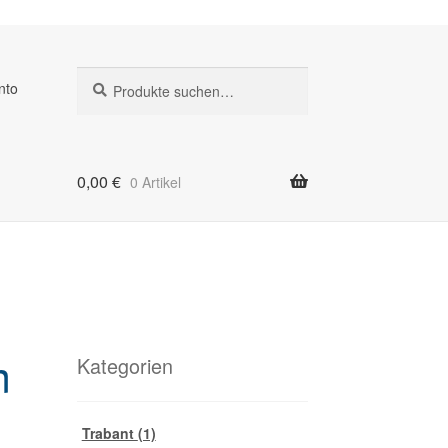
Suche
Suche
nto
nach:
0,00
€
0 Artikel
m
Kategorien
Trabant
(1)