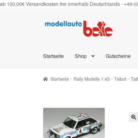
ab 100,00€ Versandkosten frei innerhalb Deutschlands -
+49-(
Zur
Zum
Navigation
Inhalt
springen
springen
Startseite
Shop
Gutscheine
Startseite
Rally Modelle 1:43
Talbot
Tal
🔍