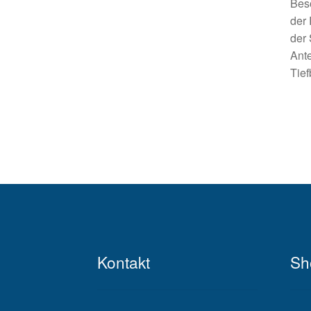
Beso
der
der 
Ant
Tief
Kontakt
Sh