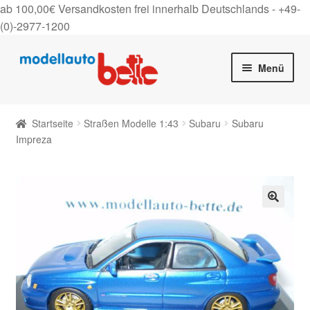
ab 100,00€ Versandkosten frei innerhalb Deutschlands -
+49-
(0)-2977-1200
Zur
Zum
Menü
Navigation
Inhalt
springen
springen
Startseite
Startseite
Straßen Modelle 1:43
Subaru
Subaru
Unter
Impreza
Shop
auskla
Gutscheine
Über uns
🔍
On Tour
Kontakt