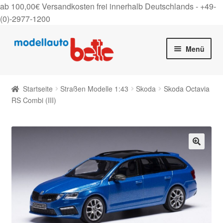
ab 100,00€ Versandkosten frei innerhalb Deutschlands -
+49-
(0)-2977-1200
Zur
Zum
Menü
Navigation
Inhalt
springen
springen
Startseite
Startseite
Straßen Modelle 1:43
Skoda
Skoda Octavia
Unter
RS Combi (III)
Shop
auskla
Gutscheine
Über uns
🔍
On Tour
Kontakt