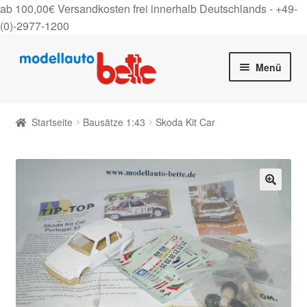
ab 100,00€ Versandkosten frei innerhalb Deutschlands -
+49-
(0)-2977-1200
Zur
Zum
Menü
Navigation
Inhalt
springen
springen
Startseite
Startseite
Bausätze 1:43
Skoda Kit Car
Unter
Shop
auskla
Gutscheine
🔍
Über uns
On Tour
Kontakt