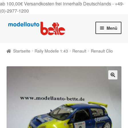
ab 100,00€ Versandkosten frei innerhalb Deutschlands -
+49-
(0)-2977-1200
Zur
Zum
Menü
Navigation
Inhalt
springen
springen
Startseite
Startseite
Rally Modelle 1:43
Renault
Renault Clio
Unter
Shop
auskla
Gutscheine
🔍
Über uns
On Tour
Kontakt