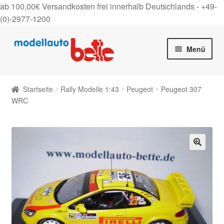
ab 100,00€ Versandkosten frei innerhalb Deutschlands -
+49-
(0)-2977-1200
Zur
Zum
Menü
Navigation
Inhalt
springen
springen
Startseite
Startseite
Rally Modelle 1:43
Peugeot
Peugeot 307
Unter
WRC
Shop
auskla
Gutscheine
Über uns
🔍
On Tour
Kontakt