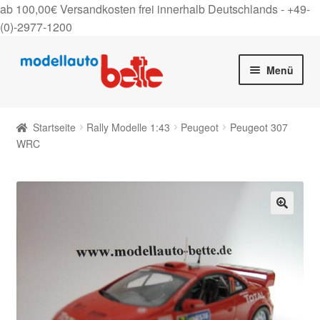
ab 100,00€ Versandkosten frei innerhalb Deutschlands -
+49-
(0)-2977-1200
Zur
Zum
Menü
Navigation
Inhalt
springen
springen
Startseite
Startseite
Rally Modelle 1:43
Peugeot
Peugeot 307
Unter
WRC
Shop
auskla
Gutscheine
Über uns
🔍
On Tour
Kontakt