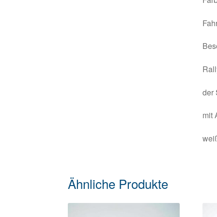
Fahr
Beso
Ral
der 
mit
wei
Ähnliche Produkte