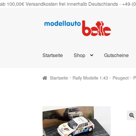
ab 100,00€ Versandkosten frei innerhalb Deutschlands -
+49-(
Zur
Zum
Navigation
Inhalt
springen
springen
Startseite
Shop
Gutscheine
Startseite
Rally Modelle 1:43
Peugeot
P
🔍