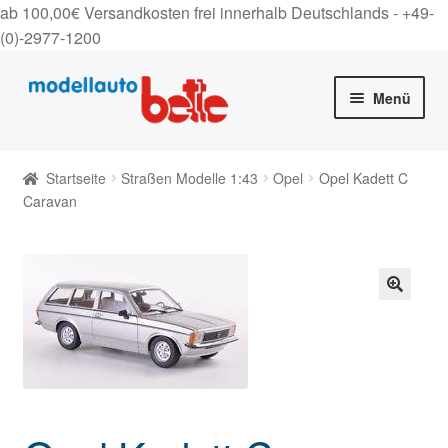
ab 100,00€ Versandkosten frei innerhalb Deutschlands -
+49-
(0)-2977-1200
Zur
Zum
Menü
Navigation
Inhalt
springen
springen
Startseite
Startseite
Straßen Modelle 1:43
Opel
Opel Kadett C
Unter
Caravan
Shop
auskla
Gutscheine
Über uns
🔍
On Tour
Kontakt