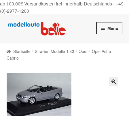
ab 100,00€ Versandkosten frei innerhalb Deutschlands -
+49-
(0)-2977-1200
Zur
Zum
Menü
Navigation
Inhalt
springen
springen
Startseite
Startseite
Straßen Modelle 1:43
Opel
Opel Astra
Unter
Cabrio
Shop
auskla
Gutscheine
Über uns
🔍
On Tour
Kontakt