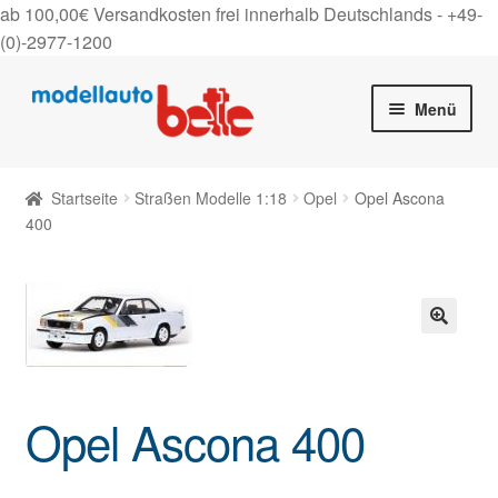
ab 100,00€ Versandkosten frei innerhalb Deutschlands -
+49-
(0)-2977-1200
Zur
Zum
Menü
Navigation
Inhalt
springen
springen
Startseite
Startseite
Straßen Modelle 1:18
Opel
Opel Ascona
Unter
400
Shop
auskla
Gutscheine
Über uns
🔍
On Tour
Opel Ascona 400
Kontakt