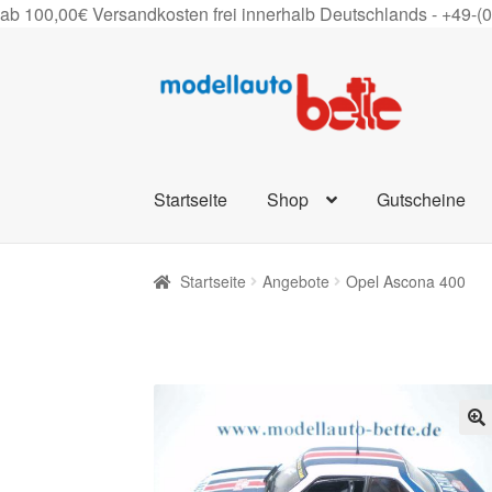
ab 100,00€ Versandkosten frei innerhalb Deutschlands -
+49-(
Zur
Zum
Navigation
Inhalt
springen
springen
Startseite
Shop
Gutscheine
Startseite
Angebote
Opel Ascona 400
🔍