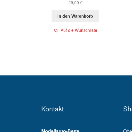
29,00
€
In den Warenkorb
Auf die Wunschliste
Kontakt
Sh
Modellauto-Bette
Obe