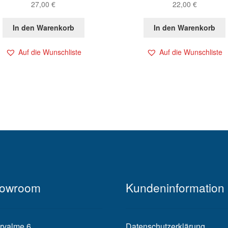
27,00
€
22,00
€
In den Warenkorb
In den Warenkorb
Auf die Wunschliste
Auf die Wunschliste
owroom
Kundeninformation
rvalme 6
Datenschutzerklärung