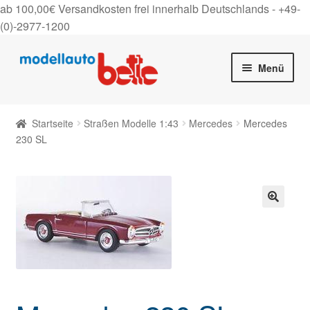
ab 100,00€ Versandkosten frei innerhalb Deutschlands -
+49-
(0)-2977-1200
Zur
Zum
Menü
Navigation
Inhalt
springen
springen
Startseite
Startseite
Straßen Modelle 1:43
Mercedes
Mercedes
Unter
230 SL
Shop
auskla
Gutscheine
Über uns
🔍
On Tour
Kontakt