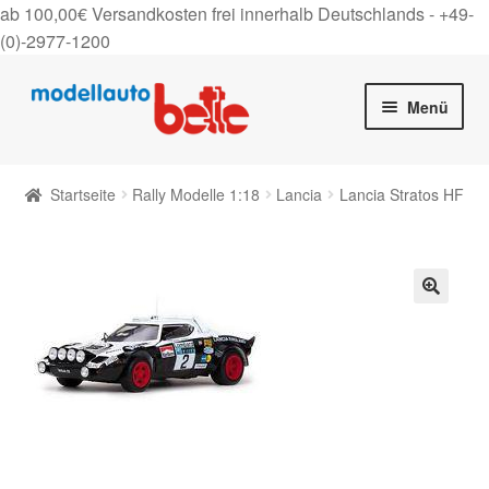
ab 100,00€ Versandkosten frei innerhalb Deutschlands -
+49-
(0)-2977-1200
Zur
Zum
Menü
Navigation
Inhalt
springen
springen
Startseite
Startseite
Rally Modelle 1:18
Lancia
Lancia Stratos HF
Unter
Shop
auskla
Gutscheine
🔍
Über uns
On Tour
Kontakt