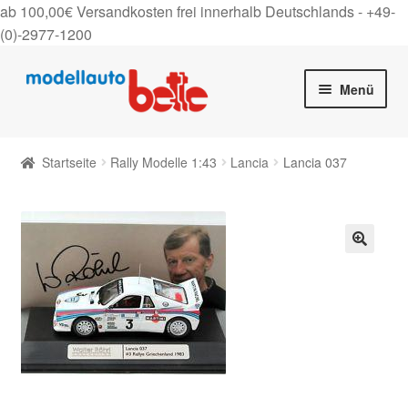
ab 100,00€ Versandkosten frei innerhalb Deutschlands -
+49-
(0)-2977-1200
Zur
Zum
Menü
Navigation
Inhalt
springen
springen
Startseite
Startseite
Rally Modelle 1:43
Lancia
Lancia 037
Unter
Shop
auskla
Gutscheine
🔍
Über uns
On Tour
Kontakt