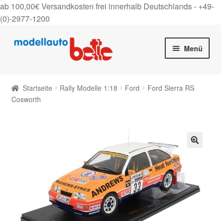
ab 100,00€ Versandkosten frei innerhalb Deutschlands -
+49-
(0)-2977-1200
Zur
Zum
Menü
Navigation
Inhalt
springen
springen
Startseite
Startseite
Rally Modelle 1:18
Ford
Ford Sierra RS
Unter
Cosworth
Shop
auskla
Gutscheine
Über uns
🔍
On Tour
Kontakt