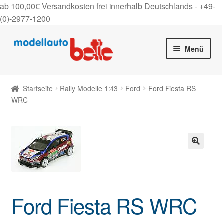
ab 100,00€ Versandkosten frei innerhalb Deutschlands -
+49-
(0)-2977-1200
Zur
Zum
Menü
Navigation
Inhalt
springen
springen
Startseite
Startseite
Rally Modelle 1:43
Ford
Ford Fiesta RS
Unter
WRC
Shop
auskla
Gutscheine
Über uns
🔍
On Tour
Ford Fiesta RS WRC
Kontakt