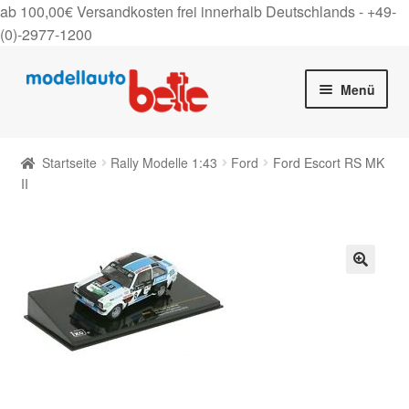
ab 100,00€ Versandkosten frei innerhalb Deutschlands -
+49-
(0)-2977-1200
Zur
Zum
Menü
Navigation
Inhalt
springen
springen
Startseite
Startseite
Rally Modelle 1:43
Ford
Ford Escort RS MK
Unter
II
Shop
auskla
Gutscheine
Über uns
🔍
On Tour
Kontakt