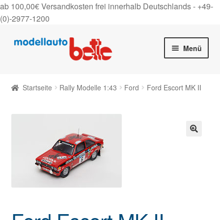
ab 100,00€ Versandkosten frei innerhalb Deutschlands -
+49-
(0)-2977-1200
Zur
Zum
Menü
Navigation
Inhalt
springen
springen
Startseite
Startseite
Rally Modelle 1:43
Ford
Ford Escort MK II
Unter
Shop
auskla
Gutscheine
🔍
Über uns
On Tour
Kontakt