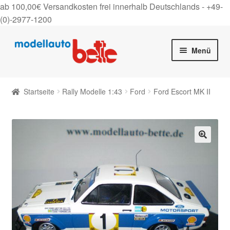
ab 100,00€ Versandkosten frei innerhalb Deutschlands -
+49-
(0)-2977-1200
Zur
Zum
Menü
Navigation
Inhalt
springen
springen
Startseite
Startseite
Rally Modelle 1:43
Ford
Ford Escort MK II
Unter
Shop
auskla
Gutscheine
🔍
Über uns
On Tour
Kontakt