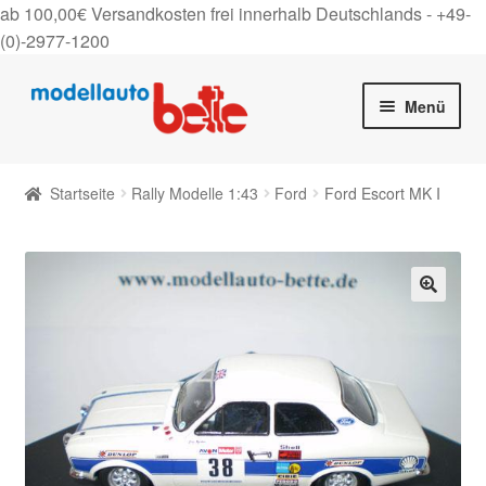
ab 100,00€ Versandkosten frei innerhalb Deutschlands -
+49-
(0)-2977-1200
Zur
Zum
Menü
Navigation
Inhalt
springen
springen
Startseite
Startseite
Rally Modelle 1:43
Ford
Ford Escort MK I
Unter
Shop
auskla
Gutscheine
🔍
Über uns
On Tour
Kontakt