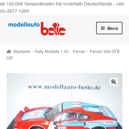
ab 100,00€ Versandkosten frei innerhalb Deutschlands -
+49-
(0)-2977-1200
Zur
Zum
Menü
Navigation
Inhalt
springen
springen
Startseite
Startseite
Rally Modelle 1:43
Ferrari
Ferrari 308 GTB
Unter
GR
Shop
auskla
Gutscheine
Über uns
🔍
On Tour
Kontakt