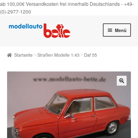
ab 100,00€ Versandkosten frei innerhalb Deutschlands -
+49-
(0)-2977-1200
Zur
Zum
Menü
Navigation
Inhalt
springen
springen
Startseite
Startseite
Straßen Modelle 1:43
Daf 55
Unter
Shop
auskla
Gutscheine
🔍
Über uns
On Tour
Kontakt