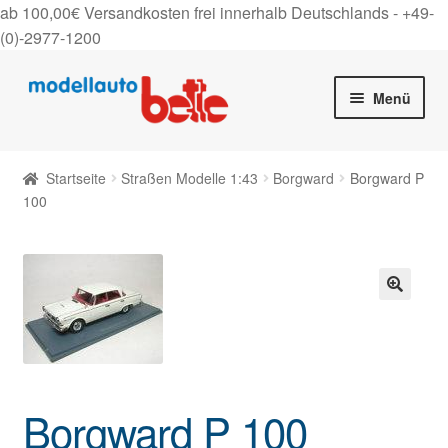
ab 100,00€ Versandkosten frei innerhalb Deutschlands -
+49-
(0)-2977-1200
Zur
Zum
Menü
Navigation
Inhalt
springen
springen
Startseite
Startseite
Straßen Modelle 1:43
Borgward
Borgward P
Unter
100
Shop
auskla
Gutscheine
Über uns
🔍
On Tour
Borgward P 100
Kontakt